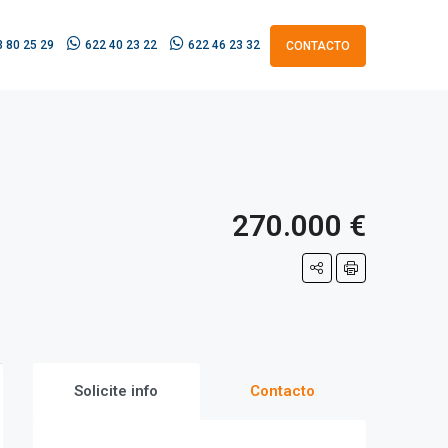
 80 25 29
622 40 23 22
622 46 23 32
CONTACTO
270.000 €
Solicite info
Contacto