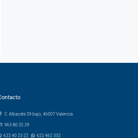
Contacto
C. Albacete 29 bajo, 46007 Valencia
963 80 25 29
622 40 23 22
622 462 332