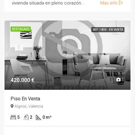
vivienda situada en pleno corazón...
Más info
DESTACADO
REF. 1830 - EN VENTA
420.000 €
1
Piso En Venta
Algiros, Valencia
5
2
0 m²