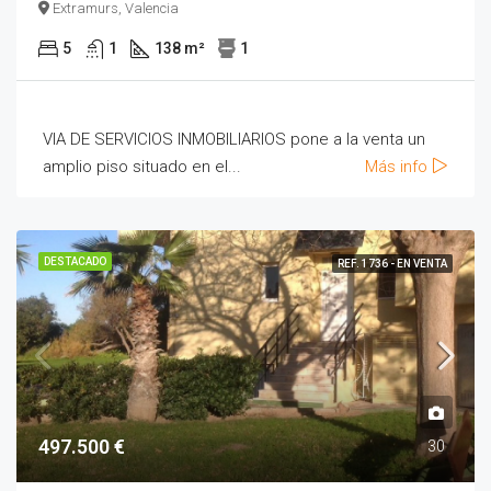
Extramurs, Valencia
5
1
138 m²
1
VIA DE SERVICIOS INMOBILIARIOS pone a la venta un
amplio piso situado en el...
Más info
DESTACADO
REF. 1736 - EN VENTA
497.500 €
30