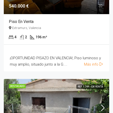
540.000 €
30
Piso En Venta
Extramurs, Valencia
4
2
196 m²
¡OPORTUNIDAD PISAZO EN VALENCIA!, Piso luminoso y
muy amplio, situado junto a la G....
Más info
DESTACADO
REF. 1749 - EN VENTA