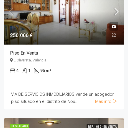
250.000 €
22
Piso En Venta
L Olivereta, Valencia
4
1
95 m²
VIA DE SERVICIOS INMOBILIARIOS vende un acogedor
piso situado en el distrito de Nou...
Más info
DESTACADO
REF. 1832 - EN VENTA