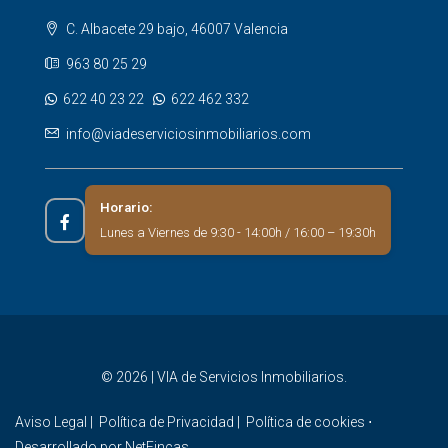
C. Albacete 29 bajo, 46007 Valencia
963 80 25 29
622 40 23 22
622 462 332
info@viadeserviciosinmobiliarios.com
Horario:
Lunes a Viernes de 9:30 - 14:00h / 16:00 – 19:30h
© 2026 | VIA de Servicios Inmobiliarios.
Aviso Legal
|
Política de Privacidad
|
Política de cookies
⋅
Desarrollado por
NetFincas